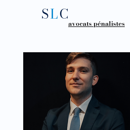
S
L
C
avocats pénalistes