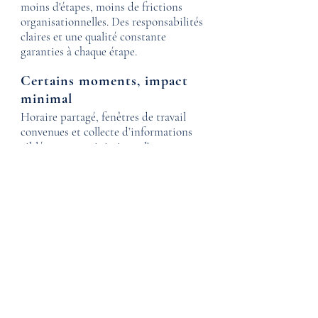
moins d'étapes, moins de frictions
organisationnelles. Des responsabilités
claires et une qualité constante
garanties à chaque étape.
Certains moments, impact
minimal
Horaire partagé, fenêtres de travail
convenues et collecte d’informations
ciblées : nous minimisons l’engagement
des fonctions de l’entreprise, sans
ralentir les opérations.
Des résultats
exploitables
Des produits et des preuves
immédiatement utilisables pour les
audits, les appels d'offres, les banques,
les compagnies d'assurance et les
discussions institutionnelles : pas de