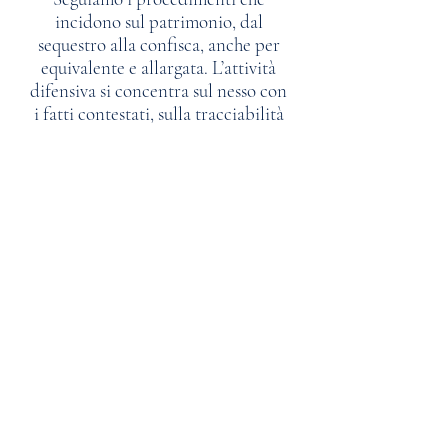
incidono sul patrimonio, dal
sequestro alla confisca, anche per
equivalente e allargata. L’attività
difensiva si concentra sul nesso con
i fatti contestati, sulla tracciabilità
dei beni e sulla delimitazione del
perimetro temporale e
patrimoniale, predisponendo
impugnazioni e istanze cautelari.
Tutela dei diritti dei terzi
Un aspetto essenziale riguarda i
diritti patrimoniali di terzi estranei
al procedimento. Verifichiamo
titoli di acquisto, disponibilità
effettive e rapporti giuridici per
evitare che beni non collegati siano
coinvolti dalle misure. La difesa
agisce per salvaguardare diritti