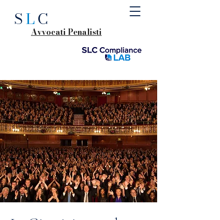
S
L
C
Avvocati Penalisti