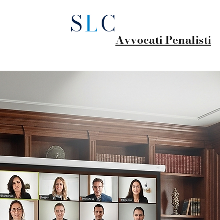
S
L
C
Avvocati Penalisti