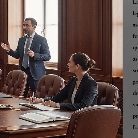
La
le
az
fo
qu
as
so
ge
d
va
pr
l’