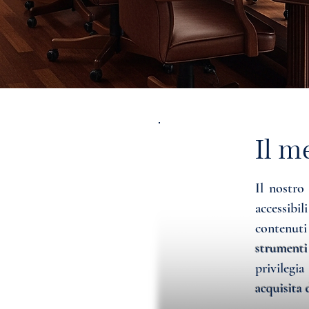
Il m
Il nostro
accessibil
contenuti
strumenti
privilegia
acquisita 