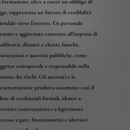
 formazione, oltre a essere un obbligo di
gge, rappresenta un fattore di credibilità
iendale verso l’esterno. Un personale
rmato e aggiornato consente all’impresa di
alificarsi, dinanzi a clienti, banche,
sicurazioni e autorità pubbliche, come
ggetto consapevole e responsabile nella
stione dei rischi. Gli attestati e la
ocumentazione prodotta assumono così il
lore di credenziali formali, idonee a
evenire contestazioni e a legittimare
accesso a gare, finanziamenti e ulteriori