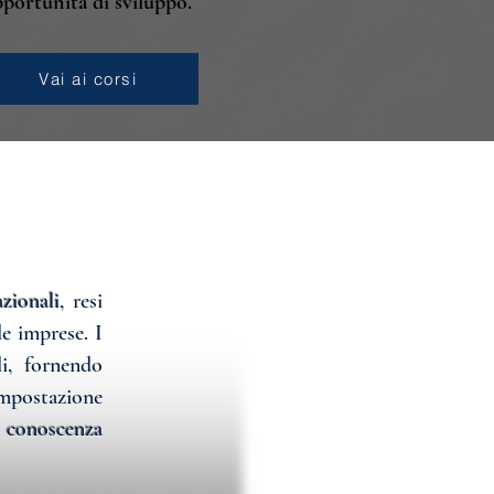
portunità di sviluppo.
Vai ai corsi
zionali
, resi
le imprese. I
i, fornendo
impostazione
a conoscenza