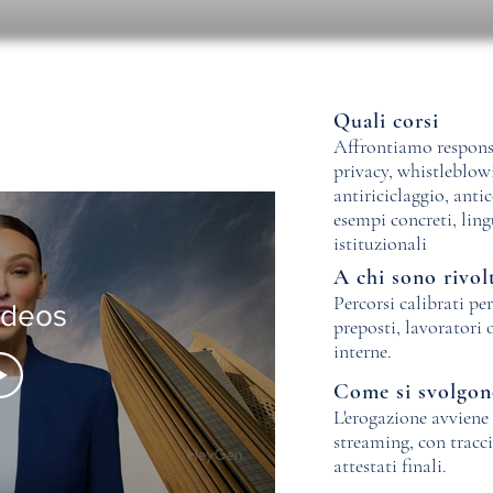
Quali corsi
Affrontiamo responsab
privacy, whistleblow
antiriciclaggio, anti
esempi concreti, ling
istituzionali
A chi sono rivol
Percorsi calibrati per
ideos
preposti, lavoratori 
interne.
Come si svolgo
L'erogazione avviene
streaming, con tracci
attestati finali.