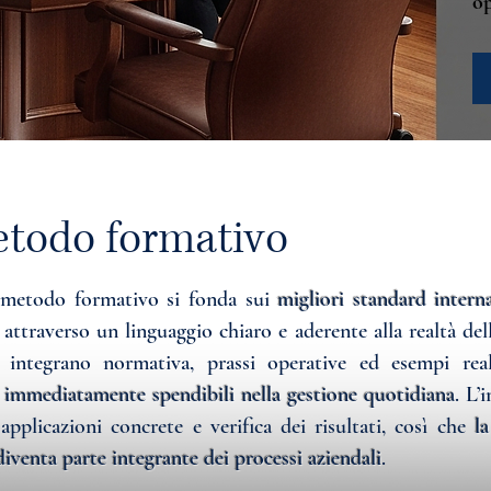
op
etodo formativo
 metodo formativo si fonda sui
migliori standard interna
i attraverso un linguaggio chiaro e aderente alla realtà del
 integrano normativa, prassi operative ed esempi real
 immediatamente spendibili nella gestione quotidiana
. L’
 applicazioni concrete e verifica dei risultati, così che
l
diventa parte integrante dei processi aziendali
.