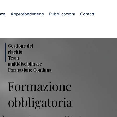
nze
Approfondimenti
Pubblicazioni
Contatti
Gestione del
rischio
Team
multidisciplinare
Formazione Continua
Formazione
obbligatoria