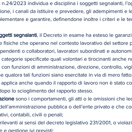
gs n.24/2023 individua e disciplina i soggetti segnalanti, l’o
ione, i canali da istituire e prevedere, gli adempimenti e le
lementare e garantire, definendone inoltre i criteri e le te
ggetti segnalanti
, il Decreto in esame ha esteso le garanzi
ne fisiche che operano nel contesto lavorativo del settore 
dipendenti o collaboratori, lavoratori subordinati e autonomi,
 categorie specificate quali volontari e tirocinanti anche non
 con funzioni di amministrazione, direzione, controllo, vig
qualora tali funzioni siano esercitate in via di mero fatto.
applica anche quando il rapporto di lavoro non è stato cos
 dopo lo scioglimento del rapporto stesso.
azione
 sono i comportamenti, gli atti o le omissioni che le
 dell’amministrazione pubblica o dell’ente privato e che co
tivi, contabili, civili o penali; 
 rilevanti ai sensi del decreto legislativo 231/2001, o violaz
 e gestione ivi previsti;