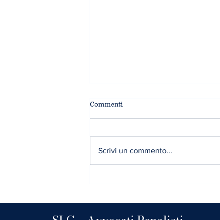
Commenti
Scrivi un commento...
Le nuove fattispecie penali in
materia di misure restrittive UE e
l’impatto sul sistema 231