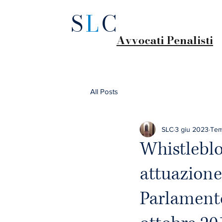
S
L
C
Avvocati Penalisti
All Posts
SLC
3 giu 2023
Tem
Whistleblo
attuazione
Parlamento