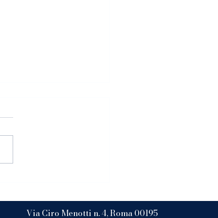
cabile dal 12 settembre 2025
golamento (UE) 2023/2854
 Act’ sulla portabilità dei
Via Ciro Menotti n. 4, Roma 00195