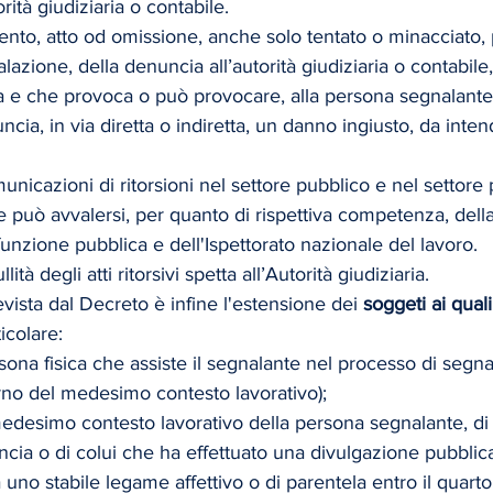
rità giudiziaria o contabile. 
nto, atto od omissione, anche solo tentato o minacciato, 
lazione, della denuncia all’autorità giudiziaria o contabile,
a e che provoca o può provocare, alla persona segnalante 
ncia, in via diretta o indiretta, un danno ingiusto, da inte
nicazioni di ritorsioni nel settore pubblico e nel settore 
può avvalersi, per quanto di rispettiva competenza, della
 funzione pubblica e dell'Ispettorato nazionale del lavoro.
ità degli atti ritorsivi spetta all’Autorità giudiziaria.
vista dal Decreto è infine l'estensione dei 
soggeti ai quali
ticolare:
persona fisica che assiste il segnalante nel processo di segn
erno del medesimo contesto lavorativo);
edesimo contesto lavorativo della persona segnalante, di 
cia o di colui che ha effettuato una divulgazione pubblic
 uno stabile legame affettivo o di parentela entro il quarto