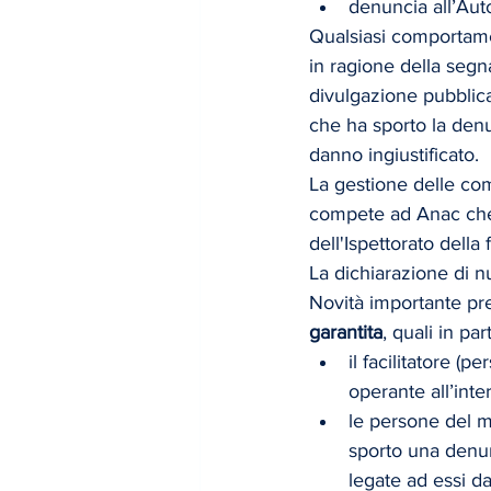
denuncia all’Auto
Qualsiasi comportame
in ragione della segna
divulgazione pubblic
che ha sporto la denu
danno ingiustificato.
La gestione delle comu
compete ad Anac che 
dell'Ispettorato della
La dichiarazione di null
Novità importante pre
garantita
, quali in par
il facilitatore (
operante all’int
le persone del m
sporto una denun
legate ad essi da