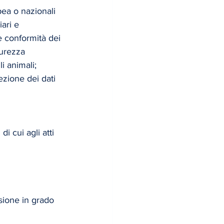
pea o nazionali 
iari e 
e conformità dei 
curezza 
i animali; 
ezione dei dati 
i cui agli atti 
sione in grado 