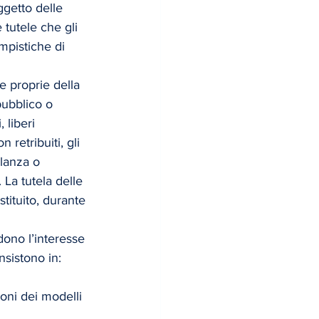
ggetto delle 
 tutele che gli 
mpistiche di 
e proprie della 
pubblico o 
 liberi 
 retribuiti, gli 
ilanza o 
 La tutela delle 
tituito, durante 
dono l’interesse 
nsistono in:
ioni dei modelli 